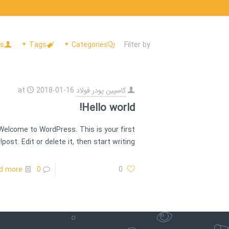
rs
Tags
Categories
Filter by
کاسپین پودر فولاد
2018-01-16
at
Hello world!
Welcome to WordPress. This is your first
post. Edit or delete it, then start writing!
d more
0
0